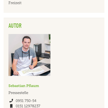
Freizeit
AUTOR
Sebastian
Pflaum
Pressestelle
Telefon
0951 750-54
Mobil
0151 12978237