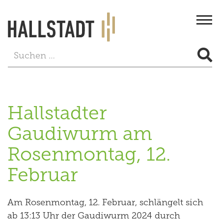
Togg
navi
STADT & BÜRGERSERVICE
LEBEN
Hallstadter
FREIZEIT
Gaudiwurm am
TOURISMUS
Rosenmontag, 12.
WIRTSCHAFT
Februar
PROJEKTE
Am Rosenmontag, 12. Februar, schlängelt sich
ab 13:13 Uhr der Gaudiwurm 2024 durch