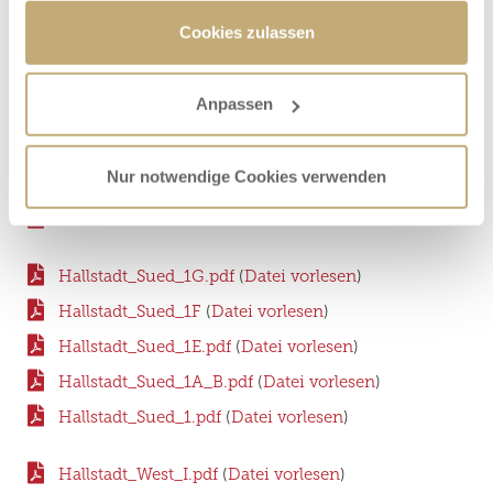
883/10, 883/11, 883/12, Gemarkung Dörfleins
(
Datei
Cookies zulassen
vorlesen
)
Ellerweg vereinfachte Änderung Fl.Nr. 965,
Gemarkung Dörfleins
(
Datei vorlesen
)
Anpassen
Ellerweg vereinfachte Änderung Fl.Nr. 965,
Gemarkung Dörfleins Plan
(
Datei vorlesen
)
Nur notwendige Cookies verwenden
Futterwinkel
(
Datei vorlesen
)
Hallstadt_Sued_1G.pdf
(
Datei vorlesen
)
Hallstadt_Sued_1F
(
Datei vorlesen
)
Hallstadt_Sued_1E.pdf
(
Datei vorlesen
)
Hallstadt_Sued_1A_B.pdf
(
Datei vorlesen
)
Hallstadt_Sued_1.pdf
(
Datei vorlesen
)
Hallstadt_West_I.pdf
(
Datei vorlesen
)