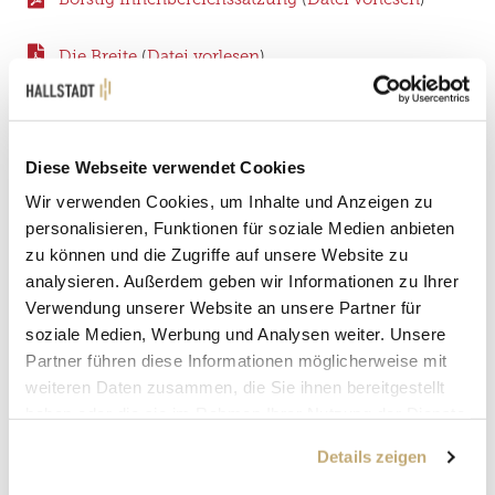
Die Breite
(
Datei vorlesen
)
Die Breite 1. Änderung
(
Datei vorlesen
)
Die Breite 2. Änderung
(
Datei vorlesen
)
Die Breite 3. Änderung
(
Datei vorlesen
)
Diese Webseite verwendet Cookies
Wir verwenden Cookies, um Inhalte und Anzeigen zu
Dr. Robert-Pfleger-Straße Änderung
(
Datei vorlesen
)
personalisieren, Funktionen für soziale Medien anbieten
zu können und die Zugriffe auf unsere Website zu
Doktor Robert Pfleger-Stiftung_36
(
Datei vorlesen
)
analysieren. Außerdem geben wir Informationen zu Ihrer
Verwendung unserer Website an unsere Partner für
soziale Medien, Werbung und Analysen weiter. Unsere
Ellerweg
(
Datei vorlesen
)
Partner führen diese Informationen möglicherweise mit
Ellerweg 1. Änderung
(
Datei vorlesen
)
weiteren Daten zusammen, die Sie ihnen bereitgestellt
Ellerweg vereinfachte Änderung Fl.Nr. 855, 856 und
haben oder die sie im Rahmen Ihrer Nutzung der Dienste
857, Gemarkung Dörfleins
(
Datei vorlesen
)
gesammelt haben.
Details zeigen
Ellerweg vereinfachte Änderung Fl.Nr. 883, 883/1,
883/2, 883/3,. 883/4, 883/5, 883/7, 883/8, 883/9,