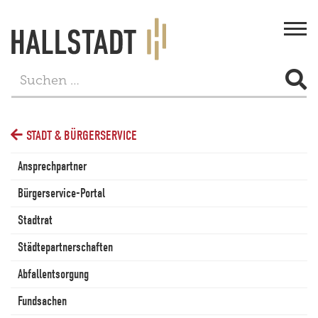
Togg
navi
STADT & BÜRGERSERVICE
STADT & BÜRGERSERVICE
LEBEN
Ansprechpartner
FREIZEIT
Bürgerservice-Portal
TOURISMUS
Stadtrat
WIRTSCHAFT
Städtepartnerschaften
PROJEKTE
Abfallentsorgung
Fundsachen