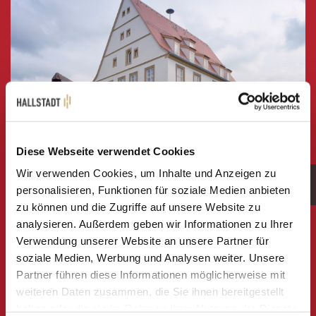
Diese Webseite verwendet Cookies
Wir verwenden Cookies, um Inhalte und Anzeigen zu
ZU DEN ANSPRECHPARTNERN
personalisieren, Funktionen für soziale Medien anbieten
zu können und die Zugriffe auf unsere Website zu
analysieren. Außerdem geben wir Informationen zu Ihrer
ÖFFNUNGSZEITEN RATHAUS
Verwendung unserer Website an unsere Partner für
soziale Medien, Werbung und Analysen weiter. Unsere
Partner führen diese Informationen möglicherweise mit
Montag-Freitag: 8 Uhr - 12 Uhr
weiteren Daten zusammen, die Sie ihnen bereitgestellt
Donnerstag: 13 Uhr - 18 Uhr
haben oder die sie im Rahmen Ihrer Nutzung der Dienste