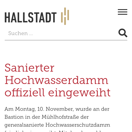
Togg
navi
STADT & BÜRGERSERVICE
LEBEN
Sanierter
FREIZEIT
Hochwasserdamm
TOURISMUS
offiziell eingeweiht
WIRTSCHAFT
Am Montag, 10. November, wurde an der
PROJEKTE
Bastion in der Mühlhofstraße der
generalsanierte Hochwasserschutzdamm