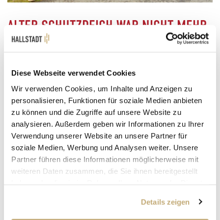
ALTER SCHUTZDEICH WAR NICHT MEHR
AUSREICHEND
Mit der Sanierung der Hochwasserschutzanlagen in
Diese Webseite verwendet Cookies
Hallstadt und Dörfleins wurden bestehende
Wir verwenden Cookies, um Inhalte und Anzeigen zu
Schwachstellen behoben und der Schutz auf den
personalisieren, Funktionen für soziale Medien anbieten
neuesten Stand gebracht. Die bisherigen Deiche aus den
zu können und die Zugriffe auf unsere Website zu
Jahren 1971 und 1975 boten keinen ausreichenden Schutz
analysieren. Außerdem geben wir Informationen zu Ihrer
mehr, um einem 100-jährigen Hochwasserereignis –
Verwendung unserer Website an unsere Partner für
einschließlich eines Klimazuschlags von 15 Prozent –
soziale Medien, Werbung und Analysen weiter. Unsere
standzuhalten.
Partner führen diese Informationen möglicherweise mit
Zwischen 2021 und 2025 wurden daher umfangreiche
weiteren Daten zusammen, die Sie ihnen bereitgestellt
Ertüchtigungs- und Ergänzungsmaßnahmen
haben oder die sie im Rahmen Ihrer Nutzung der Dienste
durchgeführt. Die Deiche wurden auf eine Höhe von
gesammelt haben.
etwa 3,8 Metern gebracht, mehr als 500 Meter neue
Details zeigen
Hochwasserschutzmauern errichtet und sechs
Pumpwerke für die Binnenentwässerung installiert.