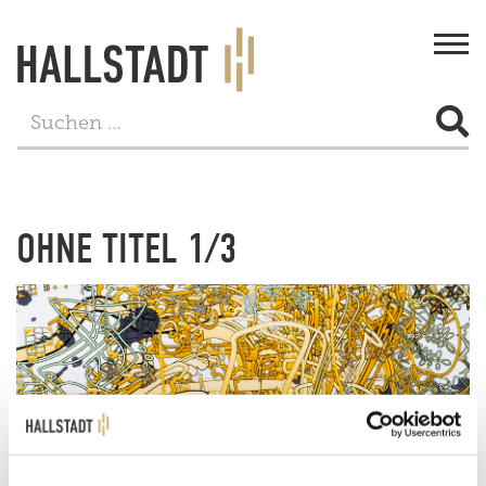
Togg
navi
STADT & BÜRGERSERVICE
LEBEN
OHNE TITEL 1/3
FREIZEIT
TOURISMUS
WIRTSCHAFT
PROJEKTE