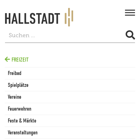
Togg
navi
STADT & BÜRGERSERVICE
FREIZEIT
LEBEN
Freibad
FREIZEIT
Spielplätze
TOURISMUS
Vereine
WIRTSCHAFT
Feuerwehren
PROJEKTE
Feste & Märkte
Veranstaltungen