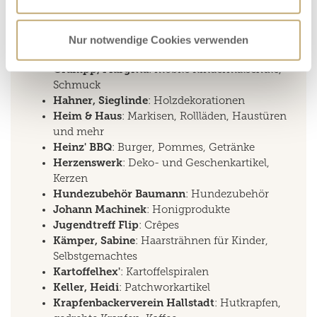
Gelis Kreativstube
: Kränze, Gestecke, Wichtel
aus Tannenzweigen
Giehl, Katharina
: Makramee, Gebasteltes,
Nur notwendige Cookies verwenden
Marmeladen
Grampp, Margitta
: mobile Kindermalschule,
Schmuck
Hahner, Sieglinde
: Holzdekorationen
Heim & Haus
: Markisen, Rollläden, Haustüren
und mehr
Heinz' BBQ
: Burger, Pommes, Getränke
Herzenswerk
: Deko- und Geschenkartikel,
Kerzen
Hundezubehör Baumann
: Hundezubehör
Johann Machinek
: Honigprodukte
Jugendtreff Flip
: Crêpes
Kämper, Sabine
: Haarsträhnen für Kinder,
Selbstgemachtes
Kartoffelhex'
: Kartoffelspiralen
Keller, Heidi
: Patchworkartikel
Krapfenbackerverein Hallstadt
: Hutkrapfen,