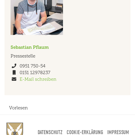
Sebastian
Pflaum
Pressestelle
Telefon
0951 750-54
Mobil
0151 12978237
E-Mail-Adresse
E-Mail schreiben
Vorlesen
DATENSCHUTZ
COOKIE-ERKLÄRUNG
IMPRESSUM