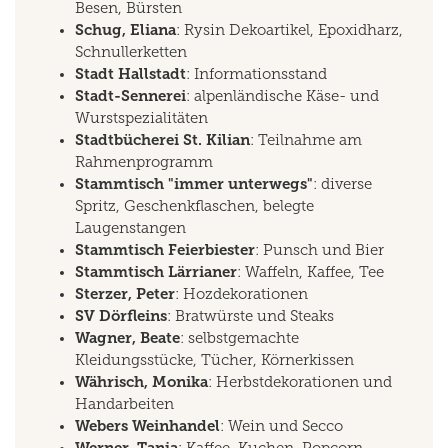
Besen, Bürsten
Schug, Eliana
: Rysin Dekoartikel, Epoxidharz,
Schnullerketten
Stadt Hallstadt
: Informationsstand
Stadt-Sennerei
: alpenländische Käse- und
Wurstspezialitäten
Stadtbücherei St. Kilian
: Teilnahme am
Rahmenprogramm
Stammtisch "immer unterwegs"
: diverse
Spritz, Geschenkflaschen, belegte
Laugenstangen
Stammtisch Feierbiester
: Punsch und Bier
Stammtisch Lärrianer
: Waffeln, Kaffee, Tee
Sterzer, Peter
: Hozdekorationen
SV Dörfleins
: Bratwürste und Steaks
Wagner, Beate
: selbstgemachte
Kleidungsstücke, Tücher, Körnerkissen
Währisch, Monika
: Herbstdekorationen und
Handarbeiten
Webers Weinhandel
: Wein und Secco
Werner, Tanja
: Kaffee, Kuchen, Popcorn