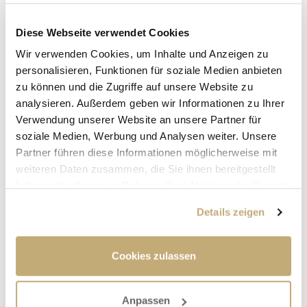
Abicher Spezialitätenmanufaktur
: Chilisoßen,
-öl, -salz und mehr
Diese Webseite verwendet Cookies
Anglerverein Hallstadt
: verschiedene
Wir verwenden Cookies, um Inhalte und Anzeigen zu
Fischspezialitäten
personalisieren, Funktionen für soziale Medien anbieten
Basel, Juliane
: Holzdekorationen
zu können und die Zugriffe auf unsere Website zu
Bayerisches Rotes Kreuz
: Losbude
Glückshafen
analysieren. Außerdem geben wir Informationen zu Ihrer
Bleichner, Ute
: Silberschmuck
Verwendung unserer Website an unsere Partner für
Cox Sauces
: Grill- und Pizzasoßen
soziale Medien, Werbung und Analysen weiter. Unsere
Dumrauf, Edwin
: Haribo, Waffeln, Mandeln
Partner führen diese Informationen möglicherweise mit
FCN-Stammtisch
: Pizza, Bier, Schnaps,
weiteren Daten zusammen, die Sie ihnen bereitgestellt
Getränke
haben oder die sie im Rahmen Ihrer Nutzung der Dienste
Feuerwehr Hallstadt
: Currywurst, Pommes,
gesammelt haben.
Getränke
Details zeigen
Fleischmann, Otto
: Holzdekorationen
Flieger, Judith
: Dekoratives für Haus und
Garten
Cookies zulassen
Florians Backhaus
: Brot, Hefezopf,
geschnittene Hasen, Stollen
Förderverein Horst Seeadler
: Tombola
Anpassen