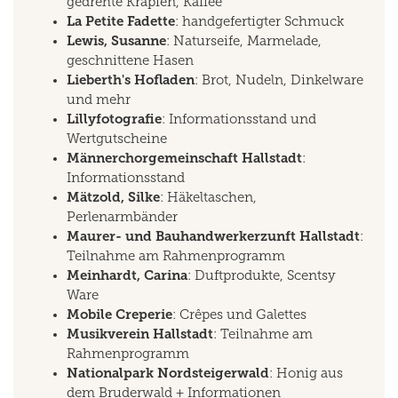
gedrehte Krapfen, Kaffee
La Petite Fadette
: handgefertigter Schmuck
Lewis, Susanne
: Naturseife, Marmelade,
geschnittene Hasen
Lieberth's Hofladen
: Brot, Nudeln, Dinkelware
und mehr
Lillyfotografie
: Informationsstand und
Wertgutscheine
Männerchorgemeinschaft Hallstadt
:
Informationsstand
Mätzold, Silke
: Häkeltaschen,
Perlenarmbänder
Maurer- und Bauhandwerkerzunft Hallstadt
:
Teilnahme am Rahmenprogramm
Meinhardt, Carina
: Duftprodukte, Scentsy
Ware
Mobile Creperie
: Crêpes und Galettes
Musikverein Hallstadt
: Teilnahme am
Rahmenprogramm
Nationalpark Nordsteigerwald
: Honig aus
dem Bruderwald + Informationen