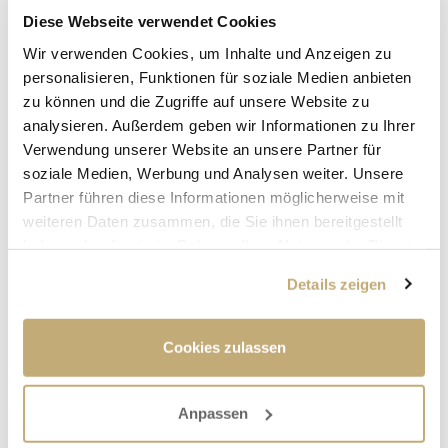
Stadt Hallstadt ausgestrahlt. Wer die Sendung
Diese Webseite verwendet Cookies
im Live-Fernsehen verpasst hat, kann bequem
Wir verwenden Cookies, um Inhalte und Anzeigen zu
auf die TVO-Mediathek zurückgreifen.
personalisieren, Funktionen für soziale Medien anbieten
zu können und die Zugriffe auf unsere Website zu
analysieren. Außerdem geben wir Informationen zu Ihrer
Verwendung unserer Website an unsere Partner für
soziale Medien, Werbung und Analysen weiter. Unsere
Partner führen diese Informationen möglicherweise mit
weiteren Daten zusammen, die Sie ihnen bereitgestellt
haben oder die sie im Rahmen Ihrer Nutzung der Dienste
gesammelt haben.
Details zeigen
Cookies zulassen
Anpassen
Zur Sendung "TVO Spezial" über die Stadt