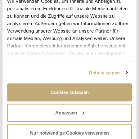
Wir verwenden Cookies, um Inhalte und Anzeigen zu
dringenden Fällen (Wasserrohrbruch,
personalisieren, Funktionen für soziale Medien anbieten
Sterbefälle, etc.) erreichen Sie unsere
zu können und die Zugriffe auf unsere Website zu
Rufbereitschaft unter 0171/9517500.
analysieren. Außerdem geben wir Informationen zu Ihrer
Verwendung unserer Website an unsere Partner für
soziale Medien, Werbung und Analysen weiter. Unsere
Partner führen diese Informationen möglicherweise mit
weiteren Daten zusammen, die Sie ihnen bereitgestellt
haben oder die sie im Rahmen Ihrer Nutzung der Dienste
gesammelt haben.
Details zeigen
Cookies zulassen
Anpassen
Nur notwendige Cookies verwenden