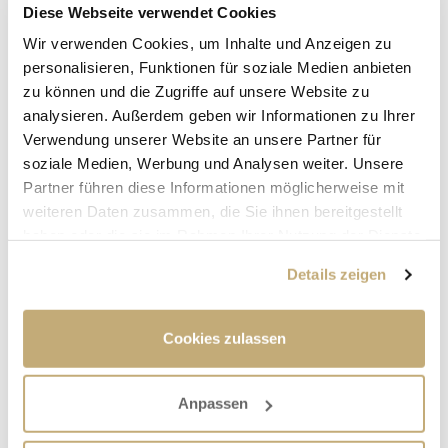
Spielplatz in der Gartenstraße von unseren
Diese Webseite verwendet Cookies
Kollegen im Bauhof am Dienstag wieder für
Wir verwenden Cookies, um Inhalte und Anzeigen zu
den Spielbetrieb freigegeben werden.
personalisieren, Funktionen für soziale Medien anbieten
zu können und die Zugriffe auf unsere Website zu
analysieren. Außerdem geben wir Informationen zu Ihrer
Verwendung unserer Website an unsere Partner für
soziale Medien, Werbung und Analysen weiter. Unsere
Partner führen diese Informationen möglicherweise mit
weiteren Daten zusammen, die Sie ihnen bereitgestellt
haben oder die sie im Rahmen Ihrer Nutzung der Dienste
gesammelt haben.
Details zeigen
Cookies zulassen
Anpassen
Eine Übersicht der rund 20 öffentlichen Spielplätze und
hier
Freegame-Anlagen im Stadtgebiet finden Sie
. Wir