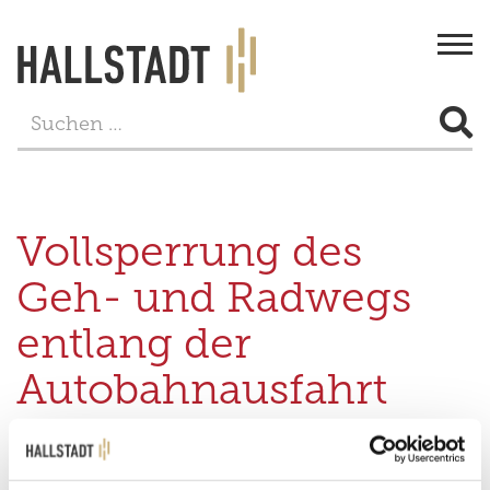
Togg
navi
STADT & BÜRGERSERVICE
LEBEN
Vollsperrung des
FREIZEIT
Geh- und Radwegs
TOURISMUS
entlang der
WIRTSCHAFT
Autobahnausfahrt
PROJEKTE
BAB A70