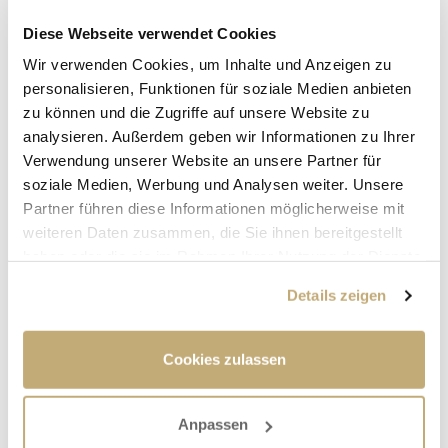
Ab Montag, 22. September, ist der Geh- und
Radweg entlang der Autobahnausfahrt BAB
Diese Webseite verwendet Cookies
A70, also zwischen der Unterführung
Wir verwenden Cookies, um Inhalte und Anzeigen zu
Reitersweg und der Unterführung
personalisieren, Funktionen für soziale Medien anbieten
zu können und die Zugriffe auf unsere Website zu
Seebachmarter, aufgrund von Bauarbeiten für
analysieren. Außerdem geben wir Informationen zu Ihrer
den Verkehr vollgesperrt. Ein Begehen oder
Verwendung unserer Website an unsere Partner für
Befahren ist bis vorerst September 2026 nicht
soziale Medien, Werbung und Analysen weiter. Unsere
möglich. Eine Umleitung wird ausgeschildert.
Partner führen diese Informationen möglicherweise mit
weiteren Daten zusammen, die Sie ihnen bereitgestellt
haben oder die sie im Rahmen Ihrer Nutzung der Dienste
gesammelt haben.
Details zeigen
Cookies zulassen
Anpassen