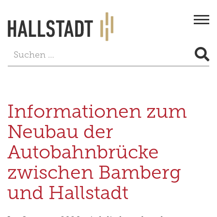
Togg
navi
STADT & BÜRGERSERVICE
LEBEN
Informationen zum
FREIZEIT
Neubau der
TOURISMUS
Autobahnbrücke
WIRTSCHAFT
zwischen Bamberg
PROJEKTE
und Hallstadt