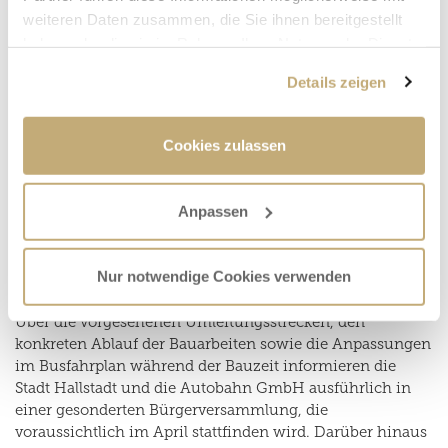
weiteren Daten zusammen, die Sie ihnen bereitgestellt
haben oder die sie im Rahmen Ihrer Nutzung der Dienste
gesammelt haben.
Details zeigen
Cookies zulassen
Der Abbruch der bestehenden Brücke und die damit
verbundene Sperrung der Verkehrsverbindung zwischen
Bamberg und Hallstadt soll nach aktuellem Stand Mitte
Anpassen
Juni beginnen und bis Anfang November andauern. Mit
dem Start der Arbeiten gehen umfangreiche verkehrliche
Einschränkungen einher, die eine sorgfältige Planung
Nur notwendige Cookies verwenden
und Abstimmung erforderlich machen.
Über die vorgesehenen Umleitungsstrecken, den
konkreten Ablauf der Bauarbeiten sowie die Anpassungen
im Busfahrplan während der Bauzeit informieren die
Stadt Hallstadt und die Autobahn GmbH ausführlich in
einer gesonderten Bürgerversammlung, die
voraussichtlich im April stattfinden wird. Darüber hinaus