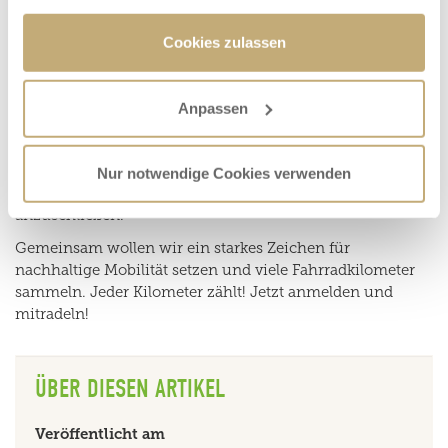
Cookies zulassen
Mitmachen können alle, die in Hallstadt wohnen,
arbeiten, einem Verein angehören oder eine Schule
besuchen. Die Teilnahme ist kostenlos und ganz einfach
Anpassen
diesem Link
möglich: Unter
können Sie sich direkt für
Team „Hallstadt“
das offene
registrieren. Natürlich
besteht auch die Möglichkeit, eigene Teams zu gründen
Nur notwendige Cookies verwenden
oder sich einem bereits bestehenden Team
anzuschließen.
Gemeinsam wollen wir ein starkes Zeichen für
nachhaltige Mobilität setzen und viele Fahrradkilometer
sammeln. Jeder Kilometer zählt! Jetzt anmelden und
mitradeln!
ÜBER DIESEN ARTIKEL
Veröffentlicht am