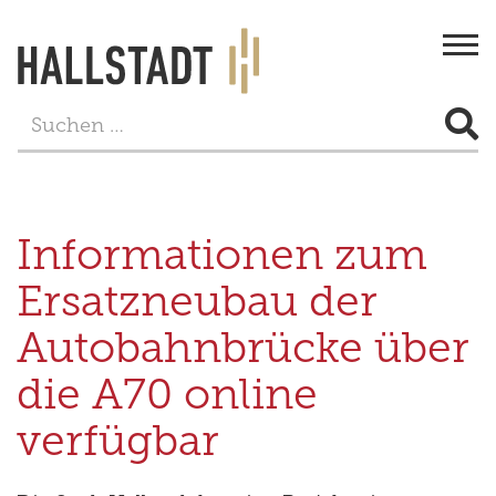
Togg
navi
STADT & BÜRGERSERVICE
LEBEN
Informationen zum
FREIZEIT
Ersatzneubau der
TOURISMUS
Autobahnbrücke über
WIRTSCHAFT
die A70 online
PROJEKTE
verfügbar