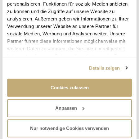
personalisieren, Funktionen für soziale Medien anbieten
Sirenen im Landkreis ausgelöst, um deren
zu können und die Zugriffe auf unsere Website zu
Funktionstüchtigkeit zu überprüfen.
analysieren. Außerdem geben wir Informationen zu Ihrer
Verwendung unserer Website an unsere Partner für
soziale Medien, Werbung und Analysen weiter. Unsere
Partner führen diese Informationen möglicherweise mit
weiteren Daten zusammen, die Sie ihnen bereitgestellt
haben oder die sie im Rahmen Ihrer Nutzung der Dienste
gesammelt haben.
Details zeigen
Cookies zulassen
Anpassen
Nur notwendige Cookies verwenden
ÜBER DIESEN ARTIKEL