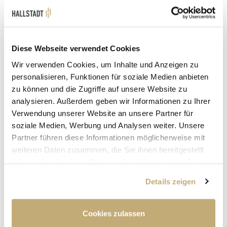
Diese Webseite verwendet Cookies
Wir verwenden Cookies, um Inhalte und Anzeigen zu
personalisieren, Funktionen für soziale Medien anbieten
zu können und die Zugriffe auf unsere Website zu
LEBEN
analysieren. Außerdem geben wir Informationen zu Ihrer
Verwendung unserer Website an unsere Partner für
Malwettbewerb für
soziale Medien, Werbung und Analysen weiter. Unsere
Glückwunschkarten: Paul Maar
Partner führen diese Informationen möglicherweise mit
prämierte die kreativsten Ideen
weiteren Daten zusammen, die Sie ihnen bereitgestellt
haben oder die sie im Rahmen Ihrer Nutzung der Dienste
30.07.2026
gesammelt haben.
Details zeigen
Cookies zulassen