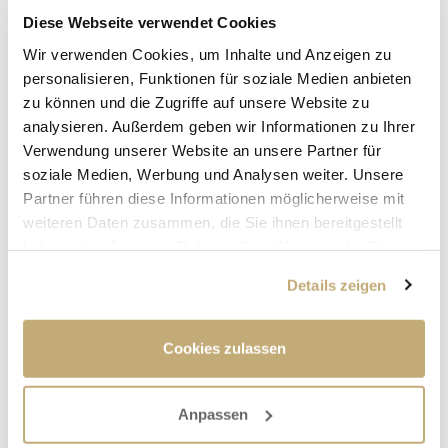
Diese Webseite verwendet Cookies
Wir verwenden Cookies, um Inhalte und Anzeigen zu
personalisieren, Funktionen für soziale Medien anbieten
zu können und die Zugriffe auf unsere Website zu
analysieren. Außerdem geben wir Informationen zu Ihrer
Verwendung unserer Website an unsere Partner für
soziale Medien, Werbung und Analysen weiter. Unsere
Partner führen diese Informationen möglicherweise mit
weiteren Daten zusammen, die Sie ihnen bereitgestellt
haben oder die sie im Rahmen Ihrer Nutzung der Dienste
gesammelt haben.
Details zeigen
VORLESEN, ZUHÖREN, UNTERHALTEN
Cookies zulassen
Die Hallstadterin Waltraud Brix bietet solch einen
Nachmittag seit mehreren Monaten an. Völlig zwanglos
Anpassen
können Interessierte zu den Terminen kommen, aus