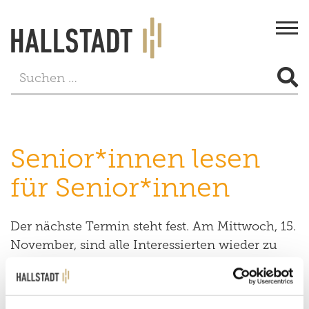
Togg
navi
STADT & BÜRGERSERVICE
LEBEN
Senior*innen lesen
FREIZEIT
für Senior*innen
TOURISMUS
Der nächste Termin steht fest. Am Mittwoch, 15.
WIRTSCHAFT
November, sind alle Interessierten wieder zu
Senior*innen lesen für Senior*innen ab 15 Uhr
PROJEKTE
in die Fischergasse 4 eingeladen. Als Gastleser
hat sich Pater Dieter Lankes angekündigt.