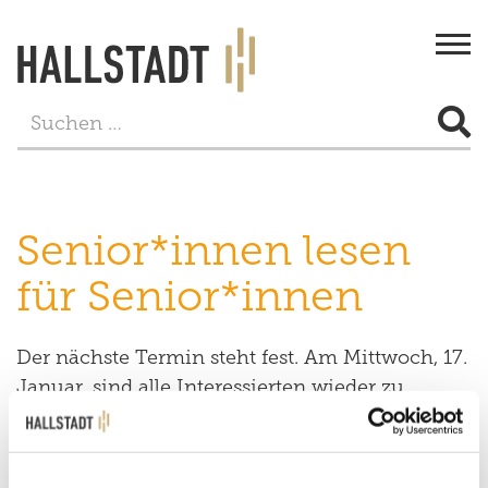
Togg
navi
STADT & BÜRGERSERVICE
LEBEN
Senior*innen lesen
FREIZEIT
für Senior*innen
TOURISMUS
Der nächste Termin steht fest. Am Mittwoch, 17.
WIRTSCHAFT
Januar, sind alle Interessierten wieder zu
Senior*innen lesen für Senior*innen ab 15 Uhr
PROJEKTE
in die Fischergasse 4 eingeladen.