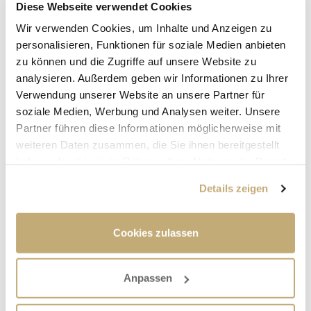
Diese Webseite verwendet Cookies
Wir verwenden Cookies, um Inhalte und Anzeigen zu
personalisieren, Funktionen für soziale Medien anbieten
zu können und die Zugriffe auf unsere Website zu
analysieren. Außerdem geben wir Informationen zu Ihrer
Verwendung unserer Website an unsere Partner für
soziale Medien, Werbung und Analysen weiter. Unsere
Partner führen diese Informationen möglicherweise mit
weiteren Daten zusammen, die Sie ihnen bereitgestellt
haben oder die sie im Rahmen Ihrer Nutzung der Dienste
gesammelt haben.
Details zeigen
VORLESEN, ZUHÖREN, UNTERHALTEN
Cookies zulassen
Die Hallstadterin Waltraud Brix bietet solch einen
Nachmittag seit mehreren Monaten an. Völlig zwanglos
Anpassen
können Interessierte zu den Terminen kommen, aus
ihren Lieblingswerken vorlesen oder einfach zuhören und