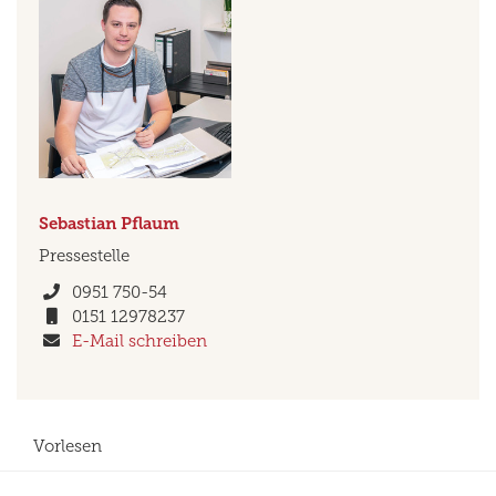
Sebastian
Pflaum
Pressestelle
Telefon
0951 750-54
Mobil
0151 12978237
E-Mail-Adresse
E-Mail schreiben
Vorlesen