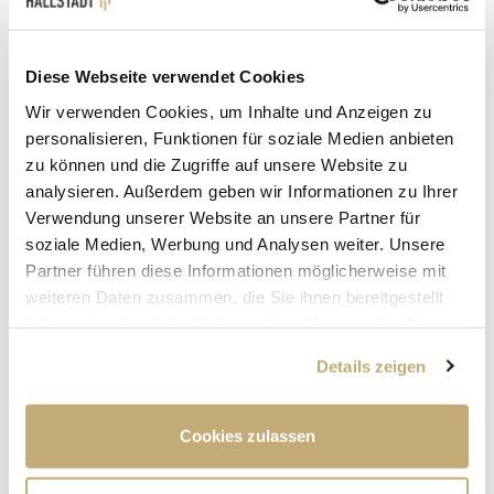
NACH KEMMERN BETROFFEN
Der Dauerregen der letzten Tage macht sich zum
Diese Webseite verwendet Cookies
Wochenende an den steigenden Flusspegeln der Region
Wir verwenden Cookies, um Inhalte und Anzeigen zu
bemerkbar. Am Freitag hat der Main die
personalisieren, Funktionen für soziale Medien anbieten
Hochwassermeldestufe 1 erreicht. Eine konkrete Gefahr
zu können und die Zugriffe auf unsere Website zu
für die Bevölkerung besteht deshalb zwar nicht, allerdings
analysieren. Außerdem geben wir Informationen zu Ihrer
müssen einige Straßenabschnitte im Stadtgebiet aus
Verwendung unserer Website an unsere Partner für
Sicherheitsgründen vollgesperrt werden. Betroffen sind
nach aktuellem Stand der Dinge die Unterführung an der
soziale Medien, Werbung und Analysen weiter. Unsere
Achterbrücke sowie der Fahrradweg nach Kemmern.
Partner führen diese Informationen möglicherweise mit
weiteren Daten zusammen, die Sie ihnen bereitgestellt
WEITERE STRASSENSPERRUNGEN M
haben oder die sie im Rahmen Ihrer Nutzung der Dienste
gesammelt haben.
ÖGLICH
Details zeigen
Den Prognosen des Hochwassernachrichtendienstes
Cookies zulassen
Bayern zufolge, steigt der Mainpegel bis einschließlich
Sonntag weiter an, ehe mit einer Entlastung zu rechnen