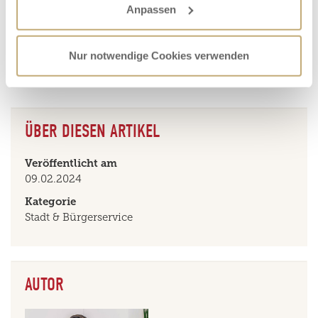
ist. Weitere Straßensperrungen könnten im Laufe des
Anpassen
Wochenendes demnach noch folgen. Um dringende
Beachtung der vollgesperrten Bereiche wird gebeten.
Nur notwendige Cookies verwenden
Servicetipp:
Der Wasserstand des Mains am Pegelstandort
Kemmern kann
hier
eingesehen werden.
ÜBER DIESEN ARTIKEL
Veröffentlicht am
09.02.2024
Kategorie
Stadt & Bürgerservice
AUTOR