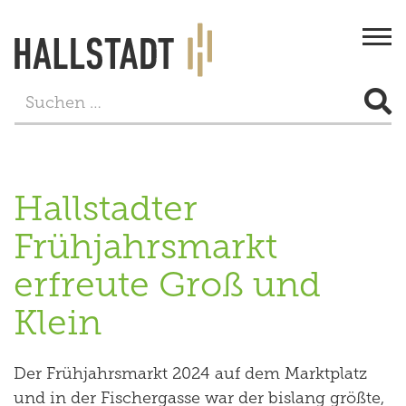
Togg
navi
STADT & BÜRGERSERVICE
LEBEN
Hallstadter
FREIZEIT
Frühjahrsmarkt
TOURISMUS
erfreute Groß und
WIRTSCHAFT
Klein
PROJEKTE
Der Frühjahrsmarkt 2024 auf dem Marktplatz
und in der Fischergasse war der bislang größte,