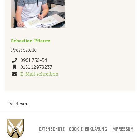
Sebastian
Pflaum
Pressestelle
Telefon
0951 750-54
Mobil
0151 12978237
E-Mail-Adresse
E-Mail schreiben
Vorlesen
DATENSCHUTZ
COOKIE-ERKLÄRUNG
IMPRESSUM